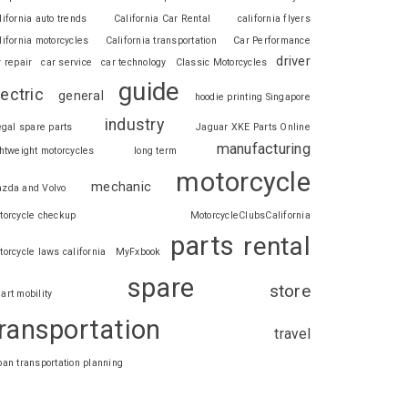
lifornia auto trends
California Car Rental
california flyers
lifornia motorcycles
California transportation
Car Performance
driver
r repair
car service
car technology
Classic Motorcycles
guide
lectric
general
hoodie printing Singapore
industry
legal spare parts
Jaguar XKE Parts Online
manufacturing
ghtweight motorcycles
long term
motorcycle
mechanic
zda and Volvo
torcycle checkup
MotorcycleClubsCalifornia
parts
rental
torcycle laws california
MyFxbook
spare
store
art mobility
ransportation
travel
ban transportation planning