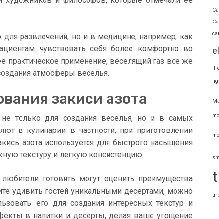
 и художников и философов, которые отмечали её
Ca
Ca
ca
о для развлечений, но и в медицине, например, как
пациентам чувствовать себя более комфортно во
e
её практическое применение, веселящий газ все же
il
 создания атмосферы веселья.
li
ования закиси азота
Ma
mo
я не только для создания веселья, но и в самых
ют в кулинарии, в частности, при приготовлении
mo
акись азота используется для быстрого насыщения
жную текстуру и легкую консистенцию.
sm
t
 любители готовить могут оценить преимущества
тите удивить гостей уникальными десертами, можно
ur
ьзовать его для создания интересных текстур и
фекты в напитки и десерты, делая ваше угощение