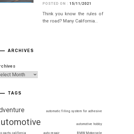
POSTED ON :
15/11/2021
Think you know the rules of
the road? Many California...
ARCHIVES
rchives
TAGS
dventure
automatic filling system for adhesive
automotive
automotive hobby
to parts california
auto repair
BMW Motorcycle