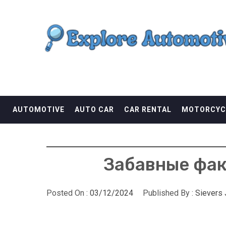
Skip
EXPLORE AUTOMOTI
to
content
THE ADVENTURES OF THE RIDERS
AUTOMOTIVE
AUTO CAR
CAR RENTAL
MOTORCYC
Забавные факт
Posted On :
03/12/2024
Published By :
Sievers