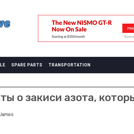
F
LE
SPARE PARTS
TRANSPORTATION
ы о закиси азота, котор
 James