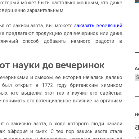
который может быть настолько мощным, что даже
 совершенно заразительным.
ья от закиси азота, вы можете
заказать веселящий
ые предлагают продукцию для вечеринок или даже
тличный способ добавить немного радости в
 от науки до вечеринок
A
вечеринками и смехом, ее история началась далеко
з был открыт в 1772 году британским химиком
х, кто выделил этот газ и изучил его свойства.
и понимать его потенциальное влияние на организм
a
т с закисью азота, в ходе которого люди начали
к эйфория и смех. С тех пор закись азота стала
au