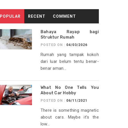
POPULAR
RECENT
COMMENT
Bahaya Rayap bagi
Struktur Rumah
POSTED ON :
04/03/2026
Rumah yang tampak kokoh
dari luar belum tentu benar-
benar aman...
What No One Tells You
About Car Hobby
POSTED ON :
06/11/2021
There is something magnetic
about cars. Maybe it’s the
low...