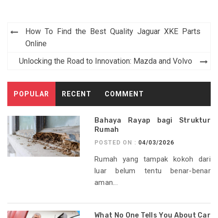
Post
How To Find the Best Quality Jaguar XKE Parts
navigation
Online
Unlocking the Road to Innovation: Mazda and Volvo
POPULAR
RECENT
COMMENT
Bahaya Rayap bagi Struktur
Rumah
POSTED ON :
04/03/2026
Rumah yang tampak kokoh dari
luar belum tentu benar-benar
aman...
What No One Tells You About Car