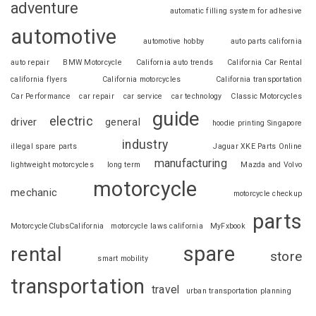
adventure
automatic filling system for adhesive
automotive
automotive hobby
auto parts california
auto repair
BMW Motorcycle
California auto trends
California Car Rental
california flyers
California motorcycles
California transportation
Car Performance
car repair
car service
car technology
Classic Motorcycles
guide
electric
driver
general
hoodie printing Singapore
industry
illegal spare parts
Jaguar XKE Parts Online
manufacturing
lightweight motorcycles
long term
Mazda and Volvo
motorcycle
mechanic
motorcycle checkup
parts
MotorcycleClubsCalifornia
motorcycle laws california
MyFxbook
spare
rental
store
smart mobility
transportation
travel
urban transportation planning